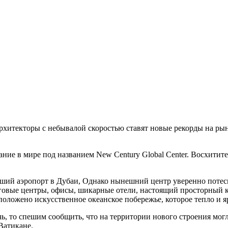
рхитекторы с небывалой скоростью ставят новые рекорды на ры
ание в мире под названием New Century Global Center. Восхити
ший аэропорт в Дубаи, Однако нынешний центр уверенно потесн
орговые центры, офисы, шикарные отели, настоящий просторный 
асположено искусственное океанское побережье, которое тепло и 
чь, то спешим сообщить, что на территории нового строения мог
Ватикане.