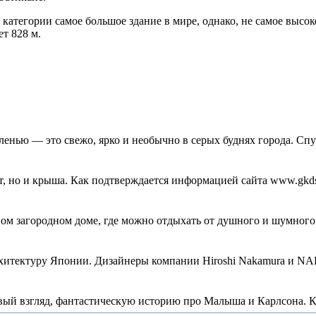
тегории самое большое здание в мире, однако, не самое высоко
т 828 м.
енью — это свежо, ярко и необычно в серых буднях города. Спуст
т, но и крыша. Как подтверждается информацией сайта www.gkds.
м загородном доме, где можно отдыхать от душного и шумного м
архитектуру Японии. Дизайнеры компании Hiroshi Nakamura и NAP
рвый взгляд, фантастическую историю про Малыша и Карлсона. Ка