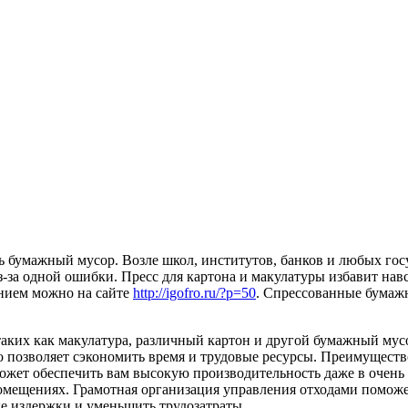
ть бумажный мусор. Возле школ, институтов, банков и любых г
-за одной ошибки. Пресс для картона и макулатуры избавит навс
анием можно на сайте
http://igofro.ru/?p=50
. Спрессованные бумаж
таких как макулатура, различный картон и другой бумажный му
 позволяет сэкономить время и трудовые ресурсы. Преимущество
ожет обеспечить вам высокую производительность даже в очень
помещениях. Грамотная организация управления отходами поможе
ые издержки и уменьшить трудозатраты.