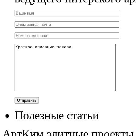
Полезные статьи
АртКим
элитные проекты 