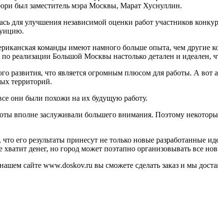
 жюри был заместитель мэра Москвы, Марат Хуснуллин.
ась для улучшения независимой оценки работ участников конкурс
туицию.
ериканская команды имеют намного больше опыта, чем другие ко
 по реализации Большой Москвы настолько детален и идеален, чт
ого развития, что является огромным плюсом для работы. А вот
ных территорий.
все они были похожи на их будущую работу.
боты вполне заслуживали большего внимания. Поэтому некоторы
 что его результаты принесут не только новые разработанные ид
е хватит денег, но город может поэтапно организовывать все но
нашем сайте www.doskov.ru вы сможете сделать заказ и мы дост