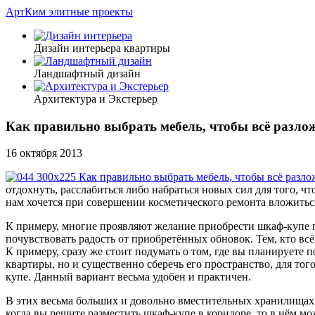
АртКим
элитные проекты
Дизайн интерьера квартиры
Ландшафтный дизайн
Архитектура и Экстерьер
Как правильно выбрать мебель, чтобы всё разло
16 октября 2013
отдохнуть, расслабиться либо набраться новых сил для того, 
нам хочется при совершении косметического ремонта вложитьс
К примеру, многие проявляют желание приобрести шкаф-купе по
почувствовать радость от приобретённых обновок. Тем, кто вс
К примеру, сразу же стоит подумать о том, где вы планируете
квартиры, но и существенно сберечь его пространство, для то
купе. Данный вариант весьма удобен и практичен.
В этих весьма больших и довольно вместительных хранилищах в
когда вы решите разместить шкаф-купе в коридоре, то в нём м