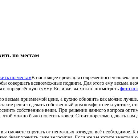
жить по местам
В настоящее время для современного человека до
чтобы совершать всевозможные подвиги. Для этого ему весьма не
я в определённую сумму. Если же вы хотите посмотреть
фото ин
 весьма приемлемой цене, а кухню обновить как можно лучше. Н
ё-такие решил сделать собственный дом комфортнее и уютнее, с
 поселить собственные вещи. При решении данного вопроса оптима
го, чтоб можно было повесить ковер. Стоит порекомендовать вам
ы сможете спрятать от ненужных взглядов всё необходимое. К п
ожно будет хранить даже велосипед. Если же вы хотите внести 