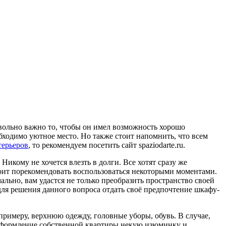
вольно важно то, чтобы он имел возможность хорошо
обходимо уютное место. Но также стоит напомнить, что всем
терьеров
, то рекомендуем посетить сайт spaziodarte.ru.
икому не хочется влезть в долги. Все хотят сразу же
тоит порекомендовать воспользоваться некоторыми моментами.
льно, вам удастся не только преобразить пространство своей
 для решения данного вопроса отдать своё предпочтение шкафу-
римеру, верхнюю одежду, головные уборы, обувь. В случае,
в оформление собственной квартиры некую изюминку и