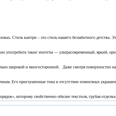
вах. Стиль кантри – это стиль нашего беззаботного детства. Эт
жно употребить такие эпитеты — ультрасовременный, яркий, ори
льно широкой и многосторонней. Даже смотря поверхностно на э
ичным. Его приглушенные тона и отсутствие помпезных украшений
док», которому свойственно обилие текстиля, грубая отделка-л