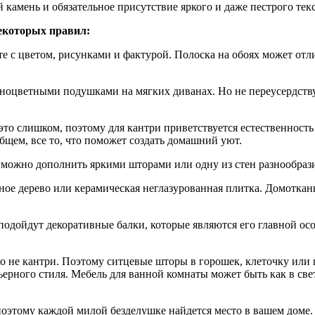
й камень и обязательное присутствие яркого и даже пестрого т
некоторых правил:
е с цветом, рисунками и фактурой. Полоска на обоях может отл
азноцветными подушками на мягких диванах. Но не переусердств
это слишком, поэтому для кантри приветствуется естественность 
общем, все то, что поможет создать домашний уют.
 можно дополнить яркими шторами или одну из стен разнообраз
ное дерево или керамическая неглазурованная плитка. Домоткан
е подойдут декоративные балки, которые являются его главной 
о не кантри. Поэтому ситцевые шторы в горошек, клеточку или п
ерного стиля. Мебель для ванной комнаты может быть как в свет
поэтому каждой милой безделушке найдется место в вашем доме.