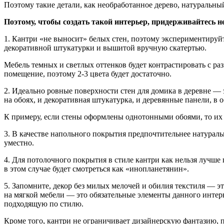
Поэтому такие детали, как необработанное дерево, натуральны
Поэтому, чтобы создать такой интерьер, придерживайтесь 
1. Кантри «не выносит» белых стен, поэтому экспериментируйт
декоративной штукатурки и вышитой вручную скатертью.
Мебель темных и светлых оттенков будет контрастировать с р
помещение, поэтому 2-3 цвета будет достаточно.
2. Идеально ровные поверхности стен для домика в деревне — 
на обоях, и декоративная штукатурка, и деревянные панели, в 
К примеру, если стены оформлены однотонными обоями, то их
3. В качестве напольного покрытия предпочтительнее натураль
уместно.
4. Для потолочного покрытия в стиле кантри как нельзя лучш
в этом случае будет смотреться как «инопланетянин».
5. Запомните, декор без милых мелочей и обилия текстиля — эт
на мягкой мебели — это обязательные элементы данного интерь
подходящую по стилю.
Кроме того, кантри не ограничивает дизайнерскую фантазию, 