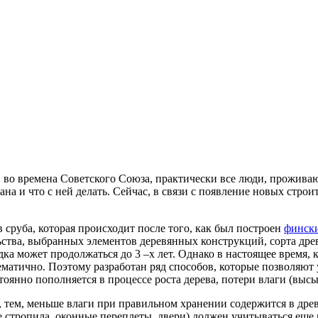
 и во времена Советского Союза, практически все люди, прожив
вана и что с ней делать. Сейчас, в связи с появление новых стро
сруба, которая происходит после того, как был построен
фински
ства, выбранных элементов деревянных конструкций, сорта дре
дка может продолжаться до 3 –х лет. Однако в настоящее время,
матично. Поэтому разработан ряд способов, которые позволяют 
оянно пополняется в процессе роста дерева, потери влаги (высы
, тем, меньше влаги при правильном хранении содержится в дре
 стропила, оконные переплеты, двери) должен учитываться еще 