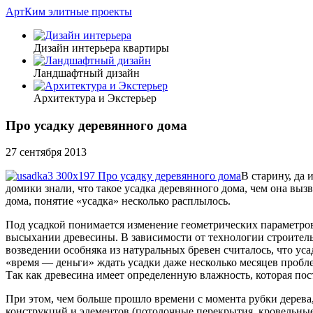
АртКим
элитные проекты
Дизайн интерьера квартиры
Ландшафтный дизайн
Архитектура и Экстерьер
Про усадку деревянного дома
27 сентября 2013
В старину, да
домики знали, что такое усадка деревянного дома, чем она выз
дома, понятие «усадка» несколько расплылось.
Под усадкой понимается изменение геометрических параметров 
высыхании древесины. В зависимости от технологии строитель
возведении особняка из натуральных бревен считалось, что уса
«время — деньги» ждать усадки даже несколько месяцев пробле
Так как древесина имеет определенную влажность, которая пост
При этом, чем больше прошло времени с момента рубки дерева
конструкций и элементов (потолочные перекрытия, кровельные