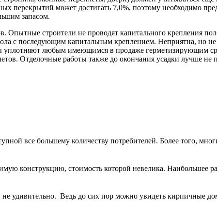
очных перекрытий может достигать 7,0%, поэтому необходимо пр
льшим запасом.
. Опытные строители не проводят капитального крепления поло
ола с последующим капитальным креплением. Неприятна, но не 
ры уплотняют любым имеющимся в продаже герметизирующим сре
тов. Отделочные работы также до окончания усадки лучше не пр
пной все большему количеству потребителей. Более того, многи
имую конструкцию, стоимость которой невелика. Наибольшее рас
не удивительно. Ведь до сих пор можно увидеть кирпичные дома