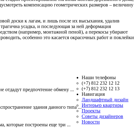
едусмотреть компенсацию геометрических размеров – величину
вой доски к лагам, и лишь после их высыхания, удалив
трагична усадка, и последующая за ней деформация
дством (например, монтажной пеной), а перекосы убирают
оводить, особенно это касается окрасочных работ и поклейки
Наши телефоны
(+7) 812 232 12 12
(+7) 812 232 12 13
е отдадут предпочтение обмену ...
Навигация
Ландшафтный дизайн
Интерьер квартиры
пространение здания данного типа ...
Проекты
Советы дизайнеров
Новости
, которые построены еще три ...