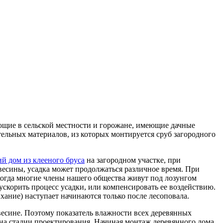
ающие в сельской местности и горожане, имеющие дачные
ительных материалов, из которых монтируется сруб загородного
й дом из клееного бруса
на загородном участке, при
весины, усадка может продолжаться различное время. При
 когда многие члены нашего общества живут под лозунгом
ускорить процесс усадки, или компенсировать ее воздействию.
хание) наступает начинаются только после лесоповала.
весине. Поэтому показатель влажности всех деревянных
на стадии проектирования. Начиная монтаж деревянного дома,