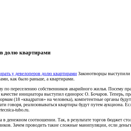
ов долю квартирами
Законотворцы выступили 
ами, как было раньше, а квартирами.
у по переселению собственников аварийного жилья. Посему пра
качестве инициатора выступил единорос О. Бочаров. Теперь, пр
 нормам (18 «квадратов» на человека), компетентные органы буд
ти говоря, реализовываться квартиры будут путем аукциона. Ес
tecnica-tubo.ru.
в денежном соотношении. Так, в результате торгов бюджет сто
ников. Зачем проводить такие сложные манипуляции, если деньги