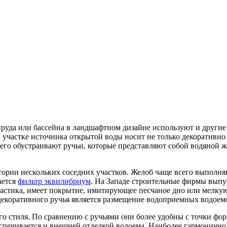
руда или бассейна в ландшафтном дизайне используют и други
на участке источника открытой воды носит не только декоратив
его обустраивают ручьи, которые представляют собой водяной ж
ории нескольких соседних участков. Желоб чаще всего выполня
ается
фильтр эквилибриум
. На Западе строительные фирмы выпус
ластика, имеет покрытие, имитирующее песчаное дно или мелкую
коративного ручья является размещение водоприемных водоемо
о стиля. По сравнению с ручьями они более удобны с точки фор
спечивается и внешней отделкой водоема. Наиболее гармонично