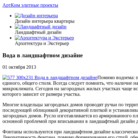
АртКим
элитные проекты
Дизайн интерьера квартиры
Ландшафтный дизайн
Архитектура и Экстерьер
Вода в ландшафтном дизайне
01 октября 2013
Помимо водоема: п
единого, общего стиля. Всегда следует помнить, что наличие 
микроклимата. Сегодня на загородных жилых участках чаще вс
которого зависит от размера участка.
Многие владельцы загородных домов проводят ручьи по террит
последующей облицовкой декоративной плиткой и устанавлив
загородных домов. Русло изготавливается из армированного п
основной проблемой при вписывании в ландшафтный дизайн де
Фонтаны используются при ландшафтном дизайне классическог
Декоративность фонтана, помимо формирования его струй, обе