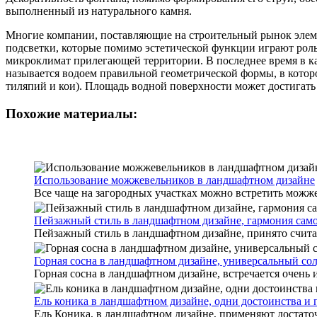
выполненный из натурального камня.
Многие компании, поставляющие на строительный рынок элеме
подсветки, которые помимо эстетической функции играют роль
микроклимат прилегающей территории. В последнее время в к
называется водоем правильной геометрической формы, в котор
тиляпий и кои). Площадь водной поверхности может достигать 
Похожие материалы:
Использование можжевельников в ландшафтном дизайне
Все чаще на загородных участках можно встретить можжев
Пейзажный стиль в ландшафтном дизайне, гармония сам
Пейзажный стиль в ландшафтном дизайне, принято считать
Горная сосна в ландшафтном дизайне, универсальный со
Горная сосна в ландшафтном дизайне, встречается очень и
Ель коника в ландшафтном дизайне, одни достоинства и 
Ель Коника, в ландшафтном дизайне, применяют достаточн