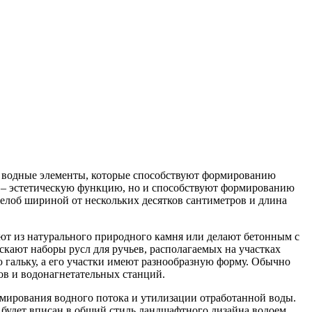
е водные элементы, которые способствуют формированию
но – эстетическую функцию, но и способствуют формированию
елоб шириной от нескольких десятков сантиметров и длина
ют из натурального природного камня или делают бетонным с
кают наборы русл для ручьев, располагаемых на участках
 гальку, а его участки имеют разнообразную форму. Обычно
в и водонагнетательных станций.
мирования водного потока и утилизации отработанной воды.
 будет вписан в общий стиль ландшафтного дизайна водоем,