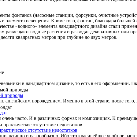
нты фонтанов (насосные станции, форсунки, очистные устройст
 и элемента освещения. Кроме того, фонтан, благодаря большей
ачестве «водного» элемента ландшафтного дизайна стали прим
ом размещают водные растения и разводят декоративных или пр
десяти квадратных метров при глубине до двух метров.
ельники в ландшафтном дизайне, то есть в его оформлении. Гла
ой природы
 английским порождением. Именно в этой стране, после того, ка
лдат
 очень часто. И в различных формах и композициях. К преимущес
практическое отсутствие недостатков
о активно и разнообразно. Ибо это красивейшее хвойное растени