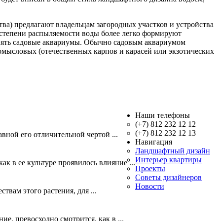
ва) предлагают владельцам загородных участков и устройства
 степени распыляемости воды более легко формируют
енять садовые аквариумы. Обычно садовым аквариумом
омысловых (отечественных карпов и карасей или экзотических
Наши телефоны
(+7) 812 232 12 12
(+7) 812 232 12 13
вной его отличительной чертой ...
Навигация
Ландшафтный дизайн
Интерьер квартиры
к в ее культуре проявилось влияние ...
Проекты
Советы дизайнеров
Новости
твам этого растения, для ...
е, превосходно смотрится, как в ...