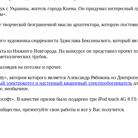
к с Украины, житель города Киева. Он придумал интересный пр
ы».
 творческой безграничной мысли архитектора, которую постоянн
го художника-сюрреалиста Здзислава Бексиньского, который яв
 из Нижнего Новгорода. На конкурсе он представил проект под
металлических трубок.
талляция на потолке и прочее.
y», автором которого является Александр Рябоконь из Днепропе
ый электрокотел и настенный кварцевый электрообогреватель
дл
е, необычное.
фт». В качестве призов было подарено три iPod touch 4G 8 Гб 
общество, презентуйте свои работы и все у Вас получится.