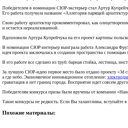
Победителем в номинации СЮР-экстерьер стал Артур Купрейчу
Его работа получила название «Аллегория парящей архитектур
Свою работу архитектор прокомментировал, как олицетворение
и остается нереализованной.
Вдохновили Артура Купрейчука на его проект картины польско
В номинации СЮР-интерьер выиграла работа Александра Фрухта
идея проекта заключалась в создании пространства с помощью 
В его работе все сделано из труб: барная стойка, лестница, инс
За лучшую СЮР-идею первое место было отдано проекту «3d cit
а где небо. Экономичное инновационное отопление:
электродн
гравитация и нет границ города. Восприятие идет совсем друго
Победителям конкурса призы были вручены от компании «Наносо
Такие конкурсы не редкость. Если Вы талантливы, вступайте в 
Похожие материалы: