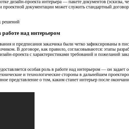
ботке дизайн-проекта интерьера — пакете документов (эскизы, ч
ки проектной документации может служить стандартный догово
в работе над интерьером
ования и предписания заказчика были четко зафиксированы в пис
чиком. В договоре, как правило, согласовываются: этапы разра
дизайн-проекта с характеристиками требований и пожеланий зака
едоставляется особая роль в работе над интерьером — он задае
технические и технологические стороны в дальнейшем проектир
лное представление о том, каким станет интерьер после оконча