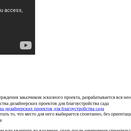
ерждения заказчиком эскизного проекта, разрабатывается вся нео
а дизайнерских проектов для благоустройства сада
ать то, что место для него выбирается спонтанно, без ориентац
м или квартиру во владение, сразу после завершения строительст