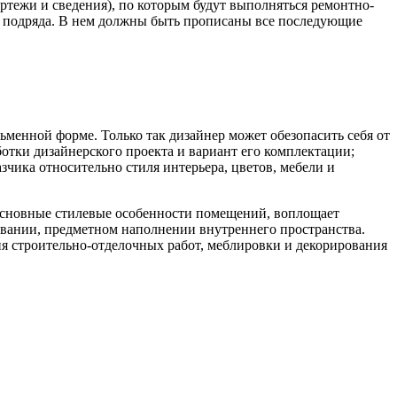
ертежи и сведения), по которым будут выполняться ремонтно-
р подряда. В нем должны быть прописаны все последующие
ьменной форме. Только так дизайнер может обезопасить себя от
ботки дизайнерского проекта и вариант его комплектации;
зчика относительно стиля интерьера, цветов, мебели и
т основные стилевые особенности помещений, воплощает
овании, предметном наполнении внутреннего пространства.
ния строительно-отделочных работ, меблировки и декорирования