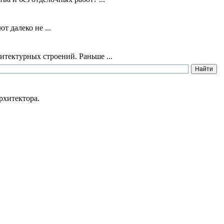
т далеко не ...
итектурных строений. Раньше ...
рхитектора.