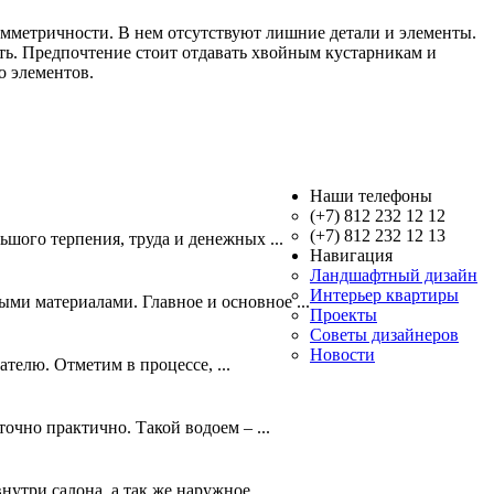
имметричности. В нем отсутствуют лишние детали и элементы.
ать. Предпочтение стоит отдавать хвойным кустарникам и
о элементов.
Наши телефоны
(+7) 812 232 12 12
(+7) 812 232 12 13
шого терпения, труда и денежных ...
Навигация
Ландшафтный дизайн
Интерьер квартиры
ми материалами. Главное и основное ...
Проекты
Советы дизайнеров
Новости
телю. Отметим в процессе, ...
очно практично. Такой водоем – ...
утри салона, а так же наружное ...