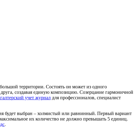
ебольшой территории. Состоять он может из одного
г друга, создавая единую композицию. Созерцание гармоничной
хгалтерский учет журнал
для профессионалов, специалист
ения будет выбран – холмистый или равнинный. Первый вариант
 максимальное их количество не должно превышать 5 единиц.
дс
.