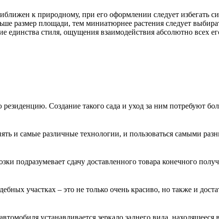
иближен к природному, при его оформлении следует избегать с
еньше размер площади, тем миниатюрнее растения следует выбир
ние единства стиля, ощущения взаимодействия абсолютно всех ег
резиденцию. Создание такого сада и уход за ним потребуют боль
ять и самые различные технологии, и пользоваться самыми разны
ки подразумевает сдачу доставленного товара конечного получа
бных участках – это не только очень красиво, но также и достат
томобиля устанавливается зеркало заднего вида, находящееся вн