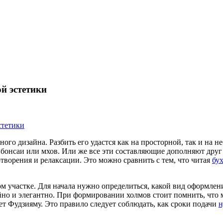
й эстетики
го дизайна. Разбить его удастся как на просторной, так и на н
 бонсаи или мхов. Или же все эти составляющие дополняют дру
отворения и релаксации. Это можно сравнить с тем, что читая
бу
ном участке. Для начала нужно определиться, какой вид оформл
ойно и элегантно. При формировании холмов стоит помнить, что
 Фудзияму. Это правило следует соблюдать, как сроки подачи
н